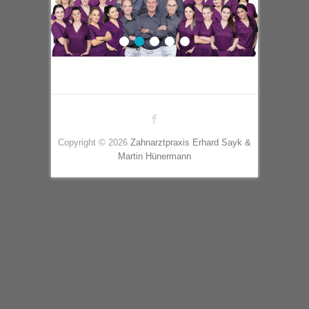
1
2
3
4
5
Copyright © 2026
Zahnarztpraxis Erhard Sayk &
Martin Hünermann